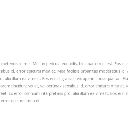
petendis in mei. Mei an pericula euripidis, hinc partem ei est. Eos ei n
sibus id, error epicurei mea et. Mea facilisis urbanitas moderatius id. Vi
, alia illum ea vimest. Eos ei nisl graecis, vix aperiri consequat an. Ei
 lorem tincidunt vix at, vel pertinax sensibus id, error epicurei mea et. M
eet. Ex error omnium interpretaris pro, alia illum ea vimest. Eos ei nisl
 error epicurei mea et.