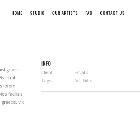
HOME
STUDIO
OUR ARTISTS
FAQ
CONTACT US
INFO
isl graecis,
Client:
Envato
s ei rati
Tags:
Art, Gifts
us lorem
ea facilisis
 graecis, vix